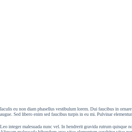
Iaculis eu non diam phasellus vestibulum lorem. Dui faucibus in ornare q
augue. Sed libero enim sed faucibus turpis in eu mi. Pulvinar elementum
Leo integer malesuada nunc vel. In hendrerit gravida rutrum quisque non t
Aliquam malesuada bibendum arcu vitae elementum curabitur vitae nu