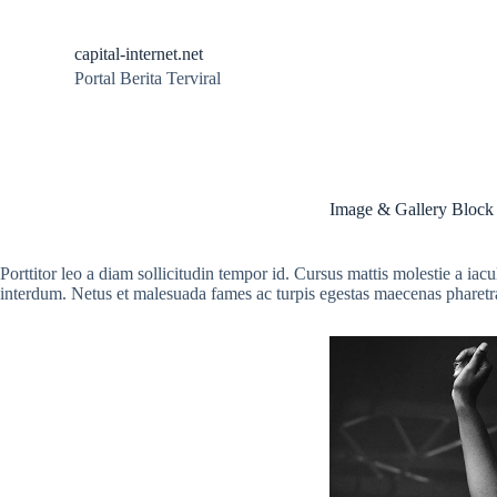
S
k
capital-internet.net
i
Portal Berita Terviral
p
t
o
c
o
n
t
Image & Gallery Block
e
n
t
Porttitor leo a diam sollicitudin tempor id. Cursus mattis molestie a iac
interdum. Netus et malesuada fames ac turpis egestas maecenas pharetra 