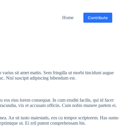
Home
Contribute
 varius sit amet mattis. Sem fringilla ut morbi tincidunt augue
ac. Nisl suscipit adipiscing bibendum est.
u eos eius lorem consequat. In cum eruditi facilis, qui id facer
 iracundia, vix et accusam officiis. Cum nobis munere partem ei.
ea. An sit iusto maiestatis, eos cu tempor scriptorem. Has sumo
 reprimique ut. Ei zril putent comprehensam his.