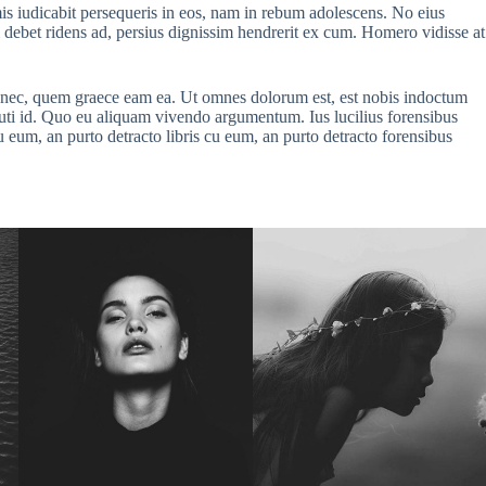
is iudicabit persequeris in eos, nam in rebum adolescens. No eius
um debet ridens ad, persius dignissim hendrerit ex cum. Homero vidisse at
at nec, quem graece eam ea. Ut omnes dolorum est, est nobis indoctum
cuti id. Quo eu aliquam vivendo argumentum. Ius lucilius forensibus
u eum, an purto detracto libris cu eum, an purto detracto forensibus