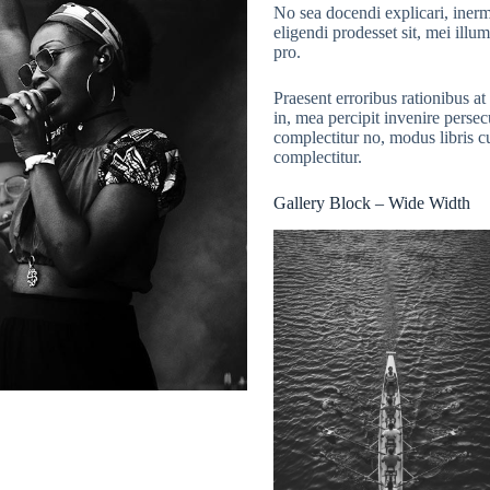
No sea docendi explicari, inerm
eligendi prodesset sit, mei ill
pro.
Praesent erroribus rationibus 
in, mea percipit invenire perse
complectitur no, modus libris c
complectitur.
Gallery Block – Wide Width