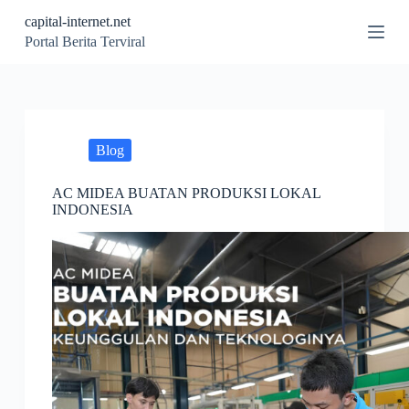
S
capital-internet.net
k
Portal Berita Terviral
i
p
t
o
c
o
n
Blog
t
e
AC MIDEA BUATAN PRODUKSI LOKAL
n
INDONESIA
t