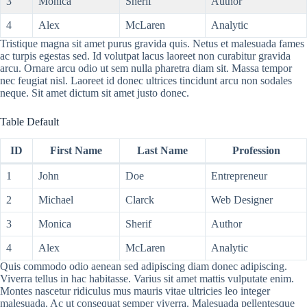
3
Monica
Sherif
Author
4
Alex
McLaren
Analytic
Tristique magna sit amet purus gravida quis. Netus et malesuada fames
ac turpis egestas sed. Id volutpat lacus laoreet non curabitur gravida
arcu. Ornare arcu odio ut sem nulla pharetra diam sit. Massa tempor
nec feugiat nisl. Laoreet id donec ultrices tincidunt arcu non sodales
neque. Sit amet dictum sit amet justo donec.
Table Default
ID
First Name
Last Name
Profession
1
John
Doe
Entrepreneur
2
Michael
Clarck
Web Designer
3
Monica
Sherif
Author
4
Alex
McLaren
Analytic
Quis commodo odio aenean sed adipiscing diam donec adipiscing.
Viverra tellus in hac habitasse. Varius sit amet mattis vulputate enim.
Montes nascetur ridiculus mus mauris vitae ultricies leo integer
malesuada. Ac ut consequat semper viverra. Malesuada pellentesque