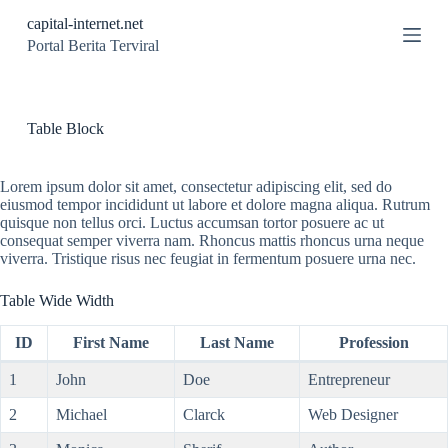
S
capital-internet.net
k
Portal Berita Terviral
i
p
t
o
c
Table Block
o
n
t
Lorem ipsum dolor sit amet, consectetur adipiscing elit, sed do
e
eiusmod tempor incididunt ut labore et dolore magna aliqua. Rutrum
n
quisque non tellus orci. Luctus accumsan tortor posuere ac ut
t
consequat semper viverra nam. Rhoncus mattis rhoncus urna neque
viverra. Tristique risus nec feugiat in fermentum posuere urna nec.
Table Wide Width
ID
First Name
Last Name
Profession
1
John
Doe
Entrepreneur
2
Michael
Clarck
Web Designer