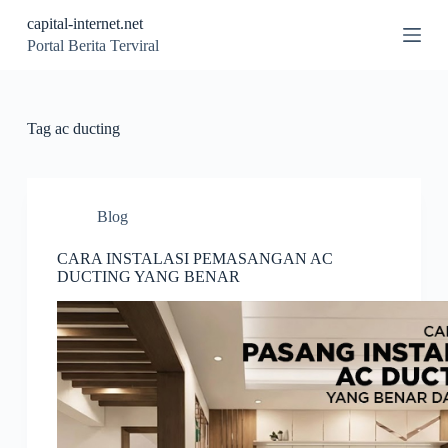
S
capital-internet.net
k
Portal Berita Terviral
i
p
t
o
c
Tag
ac ducting
o
n
t
e
n
Blog
t
CARA INSTALASI PEMASANGAN AC
DUCTING YANG BENAR