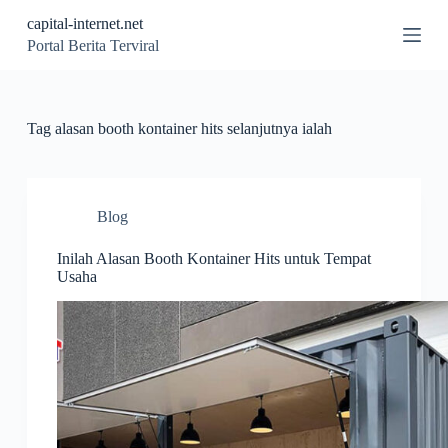
S
capital-internet.net
k
Portal Berita Terviral
i
p
t
o
c
Tag
alasan booth kontainer hits selanjutnya ialah
o
n
t
e
n
Blog
t
Inilah Alasan Booth Kontainer Hits untuk Tempat
Usaha