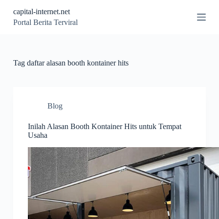
S
capital-internet.net
k
Portal Berita Terviral
i
p
t
o
c
Tag
daftar alasan booth kontainer hits
o
n
t
e
n
Blog
t
Inilah Alasan Booth Kontainer Hits untuk Tempat
Usaha