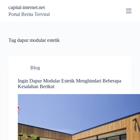
S
capital-internet.net
k
Portal Berita Terviral
i
p
t
o
c
Tag
dapur modular estetik
o
n
t
e
n
Blog
t
Ingin Dapur Modular Estetik Menghindari Beberapa
Kesalahan Berikut