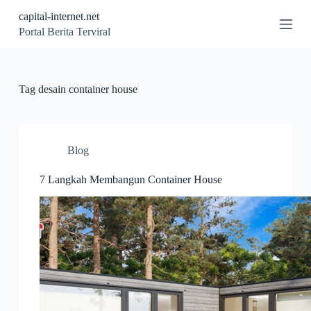
S
capital-internet.net
k
Portal Berita Terviral
i
p
t
o
c
Tag
desain container house
o
n
t
e
n
Blog
t
7 Langkah Membangun Container House