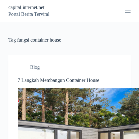
S
capital-internet.net
k
Portal Berita Terviral
i
p
t
o
c
Tag
fungsi container house
o
n
t
e
n
Blog
t
7 Langkah Membangun Container House