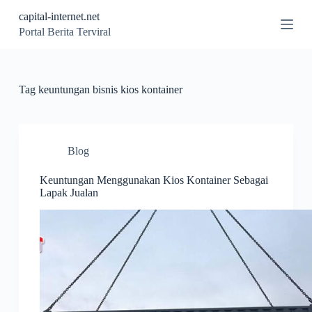
S
capital-internet.net
k
Portal Berita Terviral
i
p
t
o
c
Tag
keuntungan bisnis kios kontainer
o
n
t
e
n
Blog
t
Keuntungan Menggunakan Kios Kontainer Sebagai
Lapak Jualan