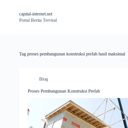
S
k
capital-internet.net
i
Portal Berita Terviral
p
t
o
c
o
n
t
Tag
proses pembangunan konstruksi prefab hasil maksimal
e
n
t
Blog
Proses Pembangunan Konstruksi Prefab