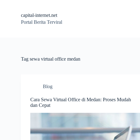
S
k
capital-internet.net
i
Portal Berita Terviral
p
t
o
c
o
n
t
Tag
sewa virtual office medan
e
n
t
Blog
Cara Sewa Virtual Office di Medan: Proses Mudah
dan Cepat