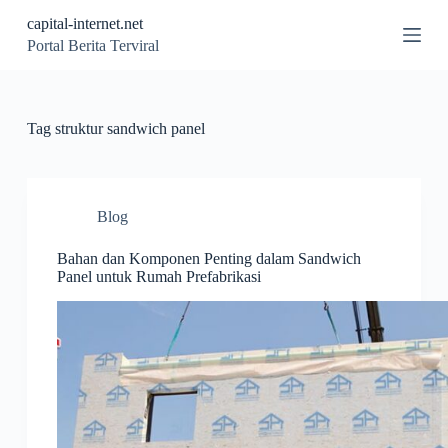
S
capital-internet.net
k
Portal Berita Terviral
i
p
t
o
c
Tag
struktur sandwich panel
o
n
t
e
n
Blog
t
Bahan dan Komponen Penting dalam Sandwich
Panel untuk Rumah Prefabrikasi