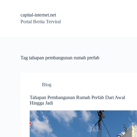
S
k
capital-internet.net
i
Portal Berita Terviral
p
t
o
c
o
n
t
Tag
tahapan pembangunan rumah prefab
e
n
t
Blog
Tahapan Pembangunan Rumah Prefab Dari Awal
Hingga Jadi