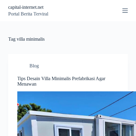
S
capital-internet.net
k
Portal Berita Terviral
i
p
t
o
c
Tag
villa minimalis
o
n
t
e
n
Blog
t
Tips Desain Villa Minimalis Prefabrikasi Agar
Menawan