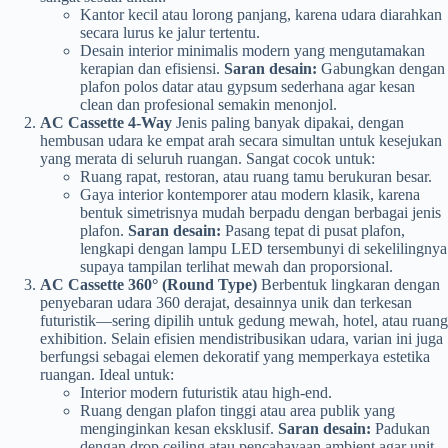
Kantor kecil atau lorong panjang, karena udara diarahkan
secara lurus ke jalur tertentu.
Desain interior minimalis modern yang mengutamakan
kerapian dan efisiensi.
Saran desain:
Gabungkan dengan
plafon polos datar atau gypsum sederhana agar kesan
clean dan profesional semakin menonjol.
AC Cassette 4-Way
Jenis paling banyak dipakai, dengan
hembusan udara ke empat arah secara simultan untuk kesejukan
yang merata di seluruh ruangan. Sangat cocok untuk:
Ruang rapat, restoran, atau ruang tamu berukuran besar.
Gaya interior kontemporer atau modern klasik, karena
bentuk simetrisnya mudah berpadu dengan berbagai jenis
plafon.
Saran desain:
Pasang tepat di pusat plafon,
lengkapi dengan lampu LED tersembunyi di sekelilingnya
supaya tampilan terlihat mewah dan proporsional.
AC Cassette 360° (Round Type)
Berbentuk lingkaran dengan
penyebaran udara 360 derajat, desainnya unik dan terkesan
futuristik—sering dipilih untuk gedung mewah, hotel, atau ruang
exhibition. Selain efisien mendistribusikan udara, varian ini juga
berfungsi sebagai elemen dekoratif yang memperkaya estetika
ruangan. Ideal untuk:
Interior modern futuristik atau high-end.
Ruang dengan plafon tinggi atau area publik yang
menginginkan kesan eksklusif.
Saran desain:
Padukan
dengan drop ceiling atau pencahayaan ambient agar unit