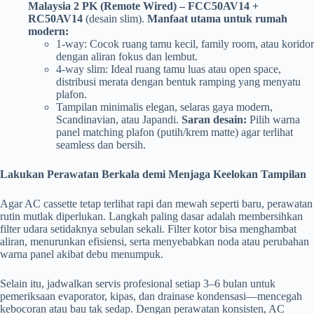
Malaysia 2 PK (Remote Wired) – FCC50AV14 +
RC50AV14
(desain slim).
Manfaat utama untuk rumah
modern:
1-way: Cocok ruang tamu kecil, family room, atau koridor
dengan aliran fokus dan lembut.
4-way slim: Ideal ruang tamu luas atau open space,
distribusi merata dengan bentuk ramping yang menyatu
plafon.
Tampilan minimalis elegan, selaras gaya modern,
Scandinavian, atau Japandi.
Saran desain:
Pilih warna
panel matching plafon (putih/krem matte) agar terlihat
seamless dan bersih.
Lakukan Perawatan Berkala demi Menjaga Keelokan Tampilan
Agar AC cassette tetap terlihat rapi dan mewah seperti baru, perawatan
rutin mutlak diperlukan. Langkah paling dasar adalah membersihkan
filter udara setidaknya sebulan sekali. Filter kotor bisa menghambat
aliran, menurunkan efisiensi, serta menyebabkan noda atau perubahan
warna panel akibat debu menumpuk.
Selain itu, jadwalkan servis profesional setiap 3–6 bulan untuk
pemeriksaan evaporator, kipas, dan drainase kondensasi—mencegah
kebocoran atau bau tak sedap. Dengan perawatan konsisten, AC