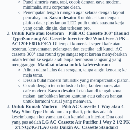
Panel simetris yang rapi, cocok dengan gaya modern,
minimalis, atau corporate clean.
Penempatan tengah ruangan agar selaras dengan layout
pencahayaan.
Saran desain:
Kombinasikan dengan
plafon datar plus lampu LED putih untuk suasana kerja
yang cerah, dingin, dan terkesan pro.
Untuk Kafe atau Restoran – Pilih AC Cassette 360° (Round
Type)
Samsung AC Cassette Inverter 360 Wind-Free 5 PK –
AC120FE6DKF/EA
Di tempat komersial seperti kafe atau
restoran, kenyamanan pelanggan dan estetika jadi kunci. AC
cassette 360° atau round type sangat tepat karena menyebarkan
udara lembut ke segala arah tanpa hembusan langsung yang
mengganggu.
Manfaat utama untuk kafe/restoran:
Aliran udara halus dan seragam, tanpa angin kencang ke
meja tamu.
Desain bulat modern futuristik yang mempercantik plafon.
Cocok dengan tema industrial chic, kontemporer, atau
cafe modern.
Saran desain:
Letakkan di tengah zona
makan, tambahkan lampu gantung atau cahaya hangat
untuk harmoni visual yang menawan.
Untuk Rumah Modern – Pilih AC Cassette 1-Way atau 4-
Way Slim Type
Untuk hunian pribadi, prioritas adalah
keseimbangan kenyamanan dan keindahan interior. Dua opsi
yang pas adalah
LG AC Cassette Air Purifier 1 Way 2 1/2 PK
– ZTNQ24GTLA0
serta
Daikin AC Cassette Standard