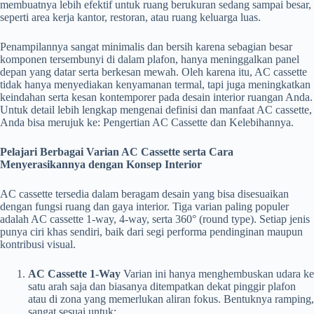
membuatnya lebih efektif untuk ruang berukuran sedang sampai besar,
seperti area kerja kantor, restoran, atau ruang keluarga luas.
Penampilannya sangat minimalis dan bersih karena sebagian besar
komponen tersembunyi di dalam plafon, hanya meninggalkan panel
depan yang datar serta berkesan mewah. Oleh karena itu, AC cassette
tidak hanya menyediakan kenyamanan termal, tapi juga meningkatkan
keindahan serta kesan kontemporer pada desain interior ruangan Anda.
Untuk detail lebih lengkap mengenai definisi dan manfaat AC cassette,
Anda bisa merujuk ke: Pengertian AC Cassette dan Kelebihannya.
Pelajari Berbagai Varian AC Cassette serta Cara
Menyerasikannya dengan Konsep Interior
AC cassette tersedia dalam beragam desain yang bisa disesuaikan
dengan fungsi ruang dan gaya interior. Tiga varian paling populer
adalah AC cassette 1-way, 4-way, serta 360° (round type). Setiap jenis
punya ciri khas sendiri, baik dari segi performa pendinginan maupun
kontribusi visual.
AC Cassette 1-Way
Varian ini hanya menghembuskan udara ke
satu arah saja dan biasanya ditempatkan dekat pinggir plafon
atau di zona yang memerlukan aliran fokus. Bentuknya ramping,
sangat sesuai untuk: