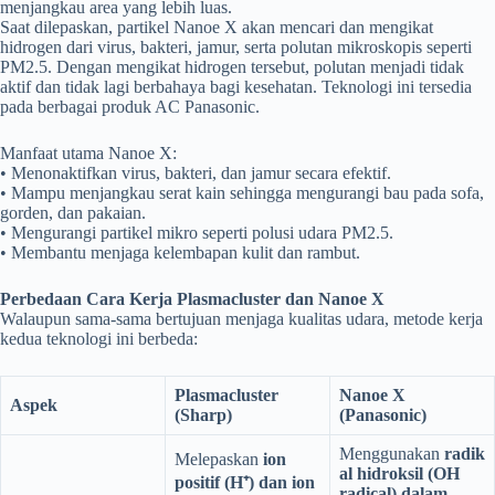
menjangkau area yang lebih luas.
Saat dilepaskan, partikel Nanoe X akan mencari dan mengikat
hidrogen dari virus, bakteri, jamur, serta polutan mikroskopis seperti
PM2.5. Dengan mengikat hidrogen tersebut, polutan menjadi tidak
aktif dan tidak lagi berbahaya bagi kesehatan. Teknologi ini tersedia
pada berbagai produk AC Panasonic.
Manfaat utama Nanoe X:
• Menonaktifkan virus, bakteri, dan jamur secara efektif.
• Mampu menjangkau serat kain sehingga mengurangi bau pada sofa,
gorden, dan pakaian.
• Mengurangi partikel mikro seperti polusi udara PM2.5.
• Membantu menjaga kelembapan kulit dan rambut.
Perbedaan Cara Kerja Plasmacluster dan Nanoe X
Walaupun sama-sama bertujuan menjaga kualitas udara, metode kerja
kedua teknologi ini berbeda:
Plasmacluster
Nanoe X
Aspek
(Sharp)
(Panasonic)
Menggunakan
radik
Melepaskan
ion
al hidroksil (OH
positif (H⁺) dan ion
radical) dalam