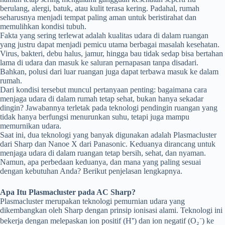
berulang, alergi, batuk, atau kulit terasa kering. Padahal, rumah
seharusnya menjadi tempat paling aman untuk beristirahat dan
memulihkan kondisi tubuh.
Fakta yang sering terlewat adalah kualitas udara di dalam ruangan
yang justru dapat menjadi pemicu utama berbagai masalah kesehatan.
Virus, bakteri, debu halus, jamur, hingga bau tidak sedap bisa bertahan
lama di udara dan masuk ke saluran pernapasan tanpa disadari.
Bahkan, polusi dari luar ruangan juga dapat terbawa masuk ke dalam
rumah.
Dari kondisi tersebut muncul pertanyaan penting: bagaimana cara
menjaga udara di dalam rumah tetap sehat, bukan hanya sekadar
dingin? Jawabannya terletak pada teknologi pendingin ruangan yang
tidak hanya berfungsi menurunkan suhu, tetapi juga mampu
memurnikan udara.
Saat ini, dua teknologi yang banyak digunakan adalah Plasmacluster
dari Sharp dan Nanoe X dari Panasonic. Keduanya dirancang untuk
menjaga udara di dalam ruangan tetap bersih, sehat, dan nyaman.
Namun, apa perbedaan keduanya, dan mana yang paling sesuai
dengan kebutuhan Anda? Berikut penjelasan lengkapnya.
Apa Itu Plasmacluster pada AC Sharp?
Plasmacluster merupakan teknologi pemurnian udara yang
dikembangkan oleh Sharp dengan prinsip ionisasi alami. Teknologi ini
bekerja dengan melepaskan ion positif (H⁺) dan ion negatif (O₂⁻) ke