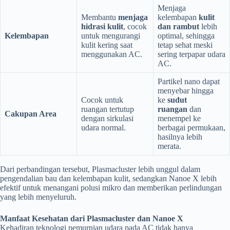
Menjaga
Membantu
menjaga
kelembapan
kulit
hidrasi kulit
, cocok
dan rambut
lebih
Kelembapan
untuk mengurangi
optimal, sehingga
kulit kering saat
tetap sehat meski
menggunakan AC.
sering terpapar udara
AC.
Partikel nano dapat
menyebar hingga
Cocok untuk
ke
sudut
ruangan tertutup
ruangan
dan
Cakupan Area
dengan sirkulasi
menempel ke
udara normal.
berbagai permukaan,
hasilnya lebih
merata.
Dari perbandingan tersebut, Plasmacluster lebih unggul dalam
pengendalian bau dan kelembapan kulit, sedangkan Nanoe X lebih
efektif untuk menangani polusi mikro dan memberikan perlindungan
yang lebih menyeluruh.
Manfaat Kesehatan dari Plasmacluster dan Nanoe X
Kehadiran teknologi pemurnian udara pada AC tidak hanya