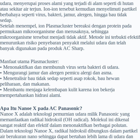
udara, menyerupai proses alami yang terjadi di alam seperti di hutan
atau sekitar air terjun. Ion-ion tersebut kemudian menyelimuti partikel
berbahaya seperti virus, bakteri, jamur, alergen, hingga bau tidak
sedap.
Setelah menempel, ion Plasmacluster bereaksi dengan protein pada
permukaan mikroorganisme dan merusaknya, sehingga
mikroorganisme tersebut menjadi tidak aktif. Metode ini terbukti efektif
menurunkan risiko penyebaran penyakit melalui udara dan telah
banyak digunakan pada produk AC Sharp.
Manfaat utama Plasmacluster:
• Menonaktifkan dan membunuh virus serta bakteri di udara.
• Mengurangi jamur dan alergen pemicu alergi dan asma.
• Menetralisir bau tidak sedap seperti asap rokok, bau hewan
peliharaan, dan makanan.
• Membantu menjaga kelembapan kulit karena ion bekerja
mempertahankan hidrasi alami.
Apa Itu Nanoe X pada AC Panasonic?
Nanoe X adalah teknologi pemurnian udara milik Panasonic yang
memanfaatkan radikal hidroksil (OH radical). Molekul ini dikenal
sangat reaktif dan efektif dalam menonaktifkan berbagai polutan.
Dalam teknologi Nanoe X, radikal hidroksil dibungkus dalam partikel
air berukuran nano sehingga dapat bertahan lebih lama di udara dan