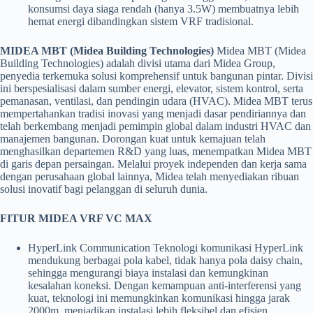
konsumsi daya siaga rendah (hanya 3.5W) membuatnya lebih
hemat energi dibandingkan sistem VRF tradisional.
MIDEA MBT (Midea Building Technologies)
Midea MBT (Midea
Building Technologies) adalah divisi utama dari Midea Group,
penyedia terkemuka solusi komprehensif untuk bangunan pintar. Divisi
ini berspesialisasi dalam sumber energi, elevator, sistem kontrol, serta
pemanasan, ventilasi, dan pendingin udara (HVAC). Midea MBT terus
mempertahankan tradisi inovasi yang menjadi dasar pendiriannya dan
telah berkembang menjadi pemimpin global dalam industri HVAC dan
manajemen bangunan. Dorongan kuat untuk kemajuan telah
menghasilkan departemen R&D yang luas, menempatkan Midea MBT
di garis depan persaingan. Melalui proyek independen dan kerja sama
dengan perusahaan global lainnya, Midea telah menyediakan ribuan
solusi inovatif bagi pelanggan di seluruh dunia.
FITUR MIDEA VRF VC MAX
HyperLink Communication Teknologi komunikasi HyperLink
mendukung berbagai pola kabel, tidak hanya pola daisy chain,
sehingga mengurangi biaya instalasi dan kemungkinan
kesalahan koneksi. Dengan kemampuan anti-interferensi yang
kuat, teknologi ini memungkinkan komunikasi hingga jarak
2000m, menjadikan instalasi lebih fleksibel dan efisien.