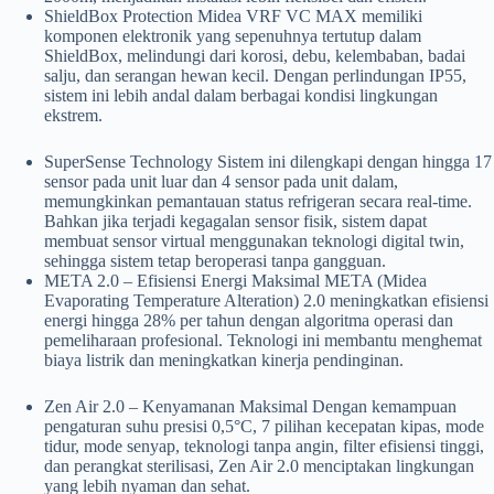
ShieldBox Protection Midea VRF VC MAX memiliki
komponen elektronik yang sepenuhnya tertutup dalam
ShieldBox, melindungi dari korosi, debu, kelembaban, badai
salju, dan serangan hewan kecil. Dengan perlindungan IP55,
sistem ini lebih andal dalam berbagai kondisi lingkungan
ekstrem.
SuperSense Technology Sistem ini dilengkapi dengan hingga 17
sensor pada unit luar dan 4 sensor pada unit dalam,
memungkinkan pemantauan status refrigeran secara real-time.
Bahkan jika terjadi kegagalan sensor fisik, sistem dapat
membuat sensor virtual menggunakan teknologi digital twin,
sehingga sistem tetap beroperasi tanpa gangguan.
META 2.0 – Efisiensi Energi Maksimal META (Midea
Evaporating Temperature Alteration) 2.0 meningkatkan efisiensi
energi hingga 28% per tahun dengan algoritma operasi dan
pemeliharaan profesional. Teknologi ini membantu menghemat
biaya listrik dan meningkatkan kinerja pendinginan.
Zen Air 2.0 – Kenyamanan Maksimal Dengan kemampuan
pengaturan suhu presisi 0,5°C, 7 pilihan kecepatan kipas, mode
tidur, mode senyap, teknologi tanpa angin, filter efisiensi tinggi,
dan perangkat sterilisasi, Zen Air 2.0 menciptakan lingkungan
yang lebih nyaman dan sehat.