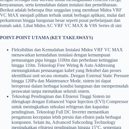
kenyamanan, serta kemudahan dalam instalasi dan pemeliharaan.
Berikut adalah beberapa fitur unggulan yang membuat Midea VRF
VC MAX menjadi pilihan terbaik untuk berbagai aplikasi, mulai dari
perkantoran hingga bangunan besar seperti pusat perbelanjaan dan
rumah sakit. Lihat Midea AC VRF VC MAX & V8S Series di sini
POINT-POINT UTAMA (KEY TAKEAWAYS)
Fleksibilitas dan Kemudahan Instalasi Midea VRF VC MAX
menawarkan kemudahan instalasi dengan kemampuan
pemasangan pipa hingga 1100m dan perbedaan ketinggian
hingga 110m. Teknologi Free Wiring & Auto Addressing
memungkinkan pemasangan kabel yang fleksibel dan proses
identifikasi unit secara otomatis. Dengan External Static Pressure
hingga 120Pa dan Maintenance Mode, sistem ini dapat
beroperasi dalam berbagai kondisi bangunan dan mempermudah
perawatan tanpa mematikan seluruh sistem.
Teknologi Pendinginan dan Efisiensi Tinggi Sistem ini
dilengkapi dengan Enhanced Vapor Injection (EVI) Compressor
untuk meningkatkan sirkulasi refrigeran dan kapasitas
pendinginan. Teknologi Full DC Inverter memastikan
pengaturan kecepatan lebih presisi dan efisien pada berbagai
komponen. Selain itu, Advanced Subcooling Technology
meningkatkan efisiensi pendinginan hingga 15°C, sementara