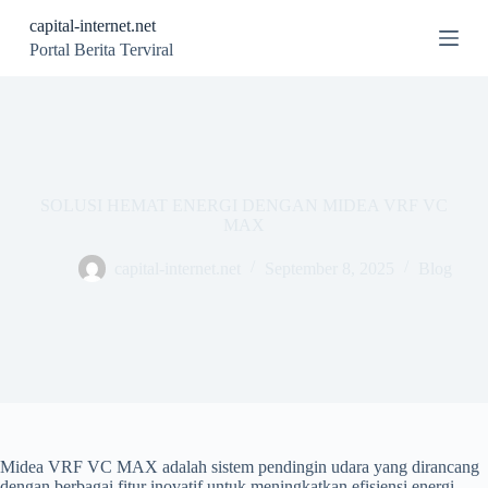
S
capital-internet.net
k
Portal Berita Terviral
i
p
t
o
c
o
n
t
SOLUSI HEMAT ENERGI DENGAN MIDEA VRF VC
e
MAX
n
t
capital-internet.net
September 8, 2025
Blog
Midea VRF VC MAX adalah sistem pendingin udara yang dirancang
dengan berbagai fitur inovatif untuk meningkatkan efisiensi energi,