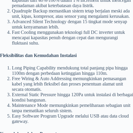
kapasitas dari 40%-100% dalam 1% increment untuk mencegah
pemadaman akibat keterbatasan daya listrik.
Quadruple Backup memastikan sistem tetap berjalan meski ada
unit, kipas, kompresor, atau sensor yang mengalami kerusakan.
Advanced Silent Technology dengan 15 tingkat mode senyap
untuk kenyamanan lebih.
Fast Cooling menggunakan teknologi full DC inverter untuk
mencapai kapasitas penuh dengan cepat dan mengurangi
fluktuasi suhu.
Fleksibilitas dan Kemudahan Instalasi
Long Piping Capability mendukung total panjang pipa hingga
1100m dengan perbedaan ketinggian hingga 110m.
Free Wiring & Auto Addressing memungkinkan pemasangan
kabel yang lebih fleksibel dan proses penentuan alamat unit
secara otomatis.
External Static Pressure hingga 120Pa untuk instalasi di berbagai
kondisi bangunan.
Maintenance Mode memungkinkan pemeliharaan sebagian unit
tanpa mematikan seluruh sistem.
Easy Software Program Upgrade melalui USB atau data cloud
gateway.