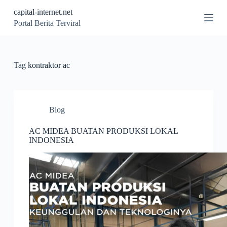
S
capital-internet.net
k
Portal Berita Terviral
i
p
t
o
c
Tag
kontraktor ac
o
n
t
e
n
Blog
t
AC MIDEA BUATAN PRODUKSI LOKAL
INDONESIA